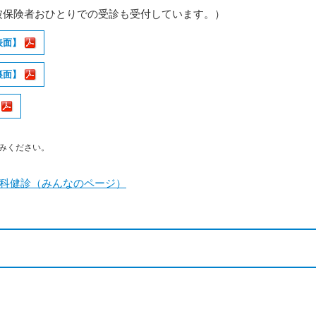
被保険者おひとりでの受診も受付しています。）
表面】
裏面】
みください。
科健診（みんなのページ）
ー