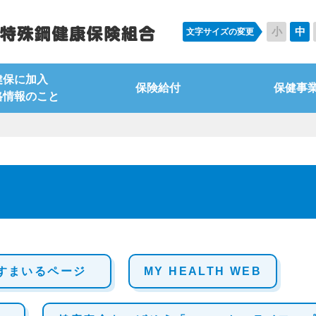
小
中
文字サイズの変更
健保に加入
保険給付
保健事
格情報のこと
すまいるページ
MY HEALTH WEB