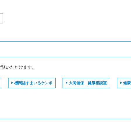
ご覧いただけます。
機関誌すまいるケンポ
大同健保 健康相談室
健康