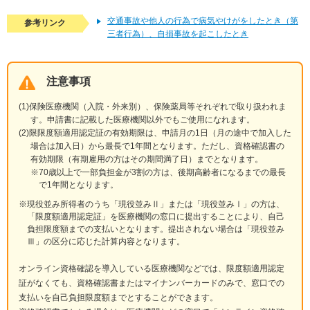
交通事故や他人の行為で病気やけがをしたとき（第
参考リンク
三者行為）、自損事故を起こしたとき
注意事項
保険医療機関（入院・外来別）、保険薬局等それぞれで取り扱われま
す。申請書に記載した医療機関以外でもご使用になれます。
限限度額適用認定証の有効期限は、申請月の1日（月の途中で加入した
場合は加入日）から最長で1年間となります。ただし、資格確認書の
有効期限（有期雇用の方はその期間満了日）までとなります。
※70歳以上で一部負担金が3割の方は、後期高齢者になるまでの最長
で1年間となります。
※現役並み所得者のうち「現役並みⅡ」または「現役並みⅠ」の方は、
「限度額適用認定証」を医療機関の窓口に提出することにより、自己
負担限度額までの支払いとなります。提出されない場合は「現役並み
Ⅲ」の区分に応じた計算内容となります。
オンライン資格確認を導入している医療機関などでは、限度額適用認定
証がなくても、資格確認書またはマイナンバーカードのみで、窓口での
支払いを自己負担限度額までとすることができます。