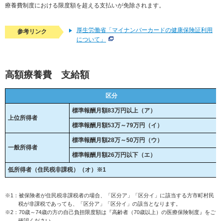
療養費制度における限度額を超える支払いが免除されます。
厚生労働省「マイナンバーカードの健康保険証利用
参考リンク
について」
高額療養費 支給額
区分
標準報酬月額83万円以上（ア）
上位所得者
標準報酬月額53万～79万円（イ）
標準報酬月額28万～50万円（ウ）
一般所得者
標準報酬月額26万円以下（エ）
低所得者（住民税非課税）（オ）※1
※1：被保険者が住民税非課税者の場合、「区分ア」「区分イ」に該当する方市町村民
税が非課税であっても、「区分ア」「区分イ」の該当となります。
※2：70歳～74歳の方の自己負担限度額は『高齢者（70歳以上）の医療保険制度』をご
確認ください。