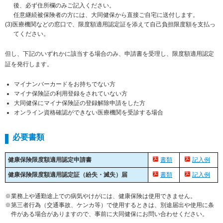
後、必ず住所欄のみご記入ください。
任意継続被保険者の方には、大同健保から直接ご自宅に送付します。
医療機関などの窓口で、限度額適用認定証を添えて自己負担限度額を支払っ
てください。
但し、下記のいずれかに該当する場合のみ、申請書を受理し、限度額適用認定
証を発行します。
マイナンバーカードをお持ちでない方
マイナ保険証の利用登録をされていない方
大同健保にマイナ保険証の登録解除申請をした方
オンライン資格確認ができない医療機関を受診する場合
必要書類
健康保険限度額適用認定申請書
書類
記入例
健康保険限度額適用認定証（紛失・滅失）届
書類
記入例
※業務上や通勤途上での病気やけがには、健康保険は使用できません。
※第三者行為（交通事故、ケンカ等）で使用するときは、別途届出や使用に条
件がある場合がありますので、事前に大同健保にお問い合わせください。