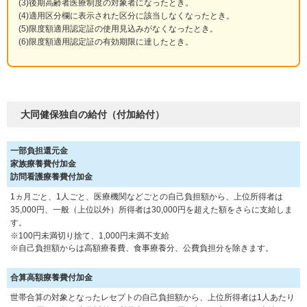
後期高齢者医療制度の対象者になったとき。
適用区分欄に表示された区分に該当しなくなったとき。
限度額適用認定証の使用見込みがなくなったとき。
限度額適用認定証の有効期限に達したとき。
大同健保独自の給付（付加給付）
一部負担還元金
家族療養費付加金
訪問看護療養費付加金
1ヵ月ごと、1人ごと、医療機関などごとの自己負担額から、上位所得者は
35,000円、一般（上位以外）所得者は30,000円を超えた額をさらに支給しま
す。
※100円未満切り捨て、1,000円未満不支給
※自己負担額からは高額療養費、食事療養分、公費負担分を除きます。
合算高額療養費付加金
世帯合算の対象となったレセプトの自己負担額から、上位所得者は1人あたり