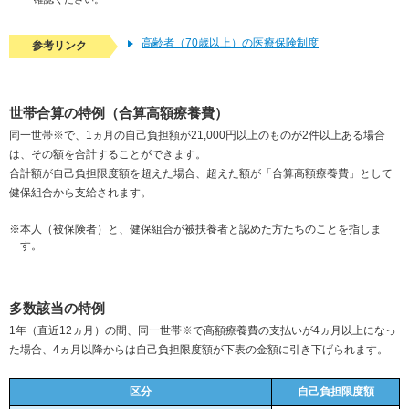
高齢者（70歳以上）の医療保険制度
参考リンク
世帯合算の特例（合算高額療養費）
同一世帯※で、1ヵ月の自己負担額が21,000円以上のものが2件以上ある場合
は、その額を合計することができます。
合計額が自己負担限度額を超えた場合、超えた額が「合算高額療養費」として
健保組合から支給されます。
※本人（被保険者）と、健保組合が被扶養者と認めた方たちのことを指しま
す。
多数該当の特例
1年（直近12ヵ月）の間、同一世帯※で高額療養費の支払いが4ヵ月以上になっ
た場合、4ヵ月以降からは自己負担限度額が下表の金額に引き下げられます。
区分
自己負担限度額