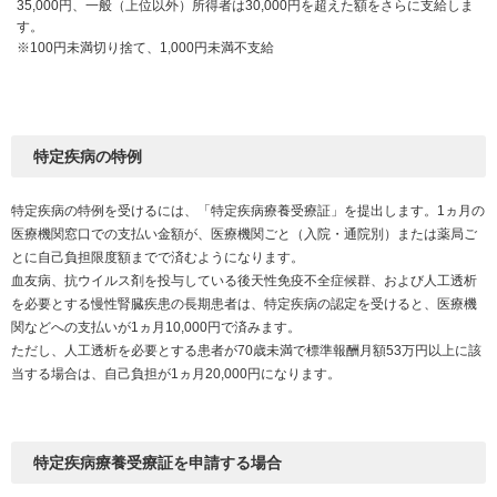
35,000円、一般（上位以外）所得者は30,000円を超えた額をさらに支給しま
す。
※100円未満切り捨て、1,000円未満不支給
特定疾病の特例
特定疾病の特例を受けるには、「特定疾病療養受療証」を提出します。1ヵ月の
医療機関窓口での支払い金額が、医療機関ごと（入院・通院別）または薬局ご
とに自己負担限度額までで済むようになります。
血友病、抗ウイルス剤を投与している後天性免疫不全症候群、および人工透析
を必要とする慢性腎臓疾患の長期患者は、特定疾病の認定を受けると、医療機
関などへの支払いが1ヵ月10,000円で済みます。
ただし、人工透析を必要とする患者が70歳未満で標準報酬月額53万円以上に該
当する場合は、自己負担が1ヵ月20,000円になります。
特定疾病療養受療証を申請する場合