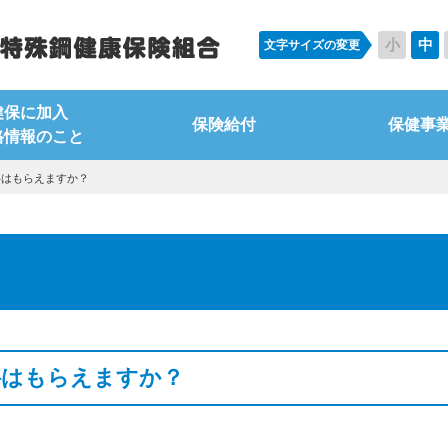
小
中
文字サイズの変更
健保に加入
保険給付
保健事
格情報のこと
料はもらえますか？
料はもらえますか？