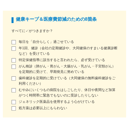
健康キープ＆医療費節減のための8箇条
すべてに✓がつきますか？
毎日を「自分らしく」過ごせている
年1回、健診（会社の定期健診や、大同健保のすまいる健康診断
など）を受けている
特定保健指導に該当すると言われたら、必ず受けている
がん検診（肺がん・胃がん・大腸がん・乳がん・子宮頸がん）
を定期的に受けて、早期発見に努めている
歯科健診を定期的に受けている（大同健保の無料歯科健診をご
利用ください）
むやみにいくつもの病院をはしごしたり、休日や夜間など加算
がつく時間帯に緊急でもないのに受診したりしない
ジェネリック医薬品を使用するよう心がけている
処方薬は必要以上にもらわない