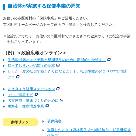
自治体が実施する保健事業の周知
お住いの市区町村の「保険事業」をご活用ください。
市区町村ホームページのトップ画面で「健康」と検索してください。
※健診だけでなく、お住いの市区町村ではさまざまな健康づくりに役立つ事業
をおこなっています。
（例）＜政府広報オンライン＞
生活習慣病とは？予防と早期発見のために定期的な受診を！
知っておきたい認知症の基本
たった一度の転倒で寝たきりになることも。転倒事故の起こりやすい箇所
は？
とうきょう健康ステーション
あいち健康ナビ
名古屋市 健康づくりのために
東海市 健康増進事業
被保険者
参考リンク
退職したとき（資格喪失後の継続給付・任意継続被
保険者）